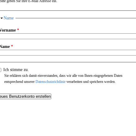
Bitte geben Sie Ihre E-Mail Adresse ein.
Ausblenden
Name
Vorname
*
Name
*
Ich stimme zu.
Sie erklären sich damit einverstanden, dass wir alle von Ihnen eingegebenen Daten
entsprechend unserer
Datenschutzrichtlinie
verarbeiten und speichern werden.
CAPTCHA
Diese Frage soll automatisierten Spam verhindern und überprüft, ob Sie ein
menschlicher Besucher sind.
NWG Praesident