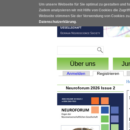
Um unsere Webseite für Sie optimal zu gestalten und f
Direkt zum Inhalt
Zudem analysieren wir mit Hilfe von Cookies die Zugrif
Webseite stimmen Sie der Verwendung von Cookies zu
Datenschutzerklärung
.
Suche
Suchformular
Über uns
Ju
Anmelden
Registrieren
(aktiv
Haupt-Reiter
H
Neuroforum 2026 Issue 2