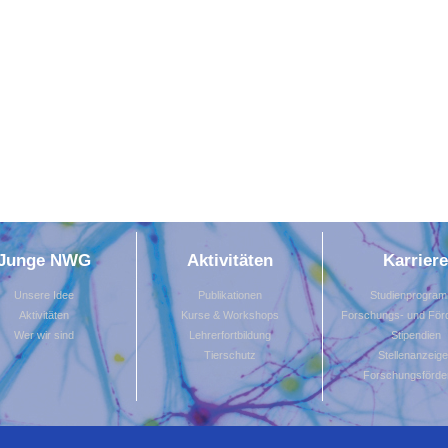
Junge NWG
Aktivitäten
Karriere
Unsere Idee
Publikationen
Studienprogra
Aktivitäten
Kurse & Workshops
Forschungs- und Förd
Wer wir sind
Lehrerfortbildung
Stipendien
Tierschutz
Stellenanzeig
Forschungsförde