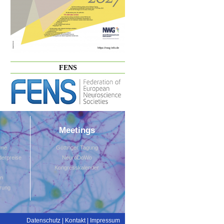
FENS
Meetings
mme
Göttinger Tagung
erpreise
NeuroDoWo
Kongresskalender
en
rung
Datenschutz
|
Kontakt
|
Impressum