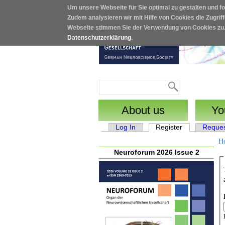
Um unsere Webseite für Sie optimal zu gestalten und f
Skip to main content
Zudem analysieren wir mit Hilfe von Cookies die Zugrif
Webseite stimmen Sie der Verwendung von Cookies zu
Datenschutzerklärung
.
Search
Search form
About us
Yo
Log In
Register
(active tab)
Reque
Primary tabs
H
Neuroforum 2026 Issue 2