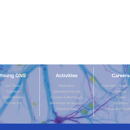
Young GNS
Activities
Careers
Our Vision
Publications
Graduate school p
Activities
www.dasGehirn.de
Awards
yGNS Website
Courses & Workshops
Grants
Who we are
Workshops for teachers
Job Market
Animal welfare
Research Fund