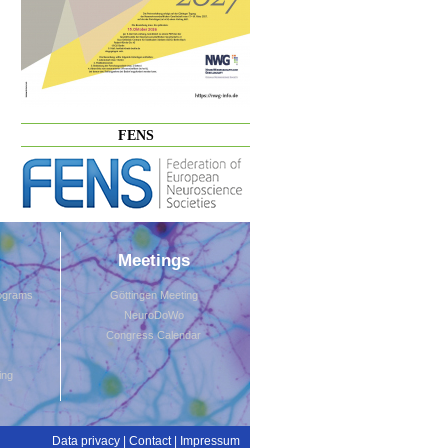
FENS
Meetings
rograms
Göttingen Meeting
NeuroDoWo
Congress Calendar
ing
Data privacy
|
Contact
|
Impressum