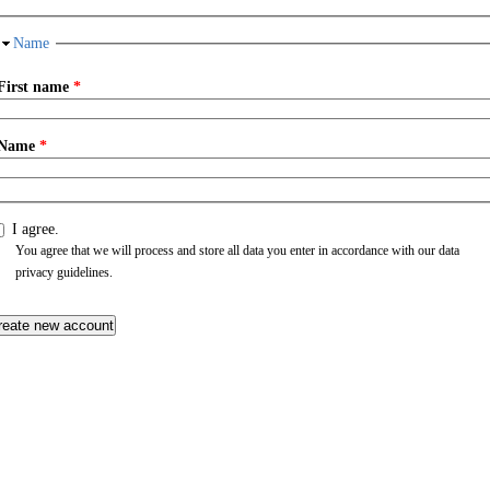
Hide
Name
First name
*
Name
*
I agree.
You agree that we will process and store all data you enter in accordance with our data
privacy guidelines.
CAPTCHA
This question is for testing whether you are a human visitor and to prevent au
spam submissions.
NWG Praesident