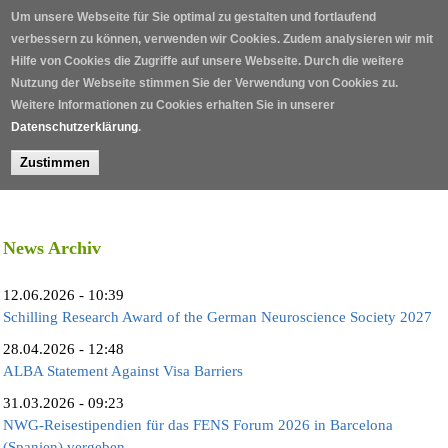
Direkt zum Inhalt
Um unsere Webseite für Sie optimal zu gestalten und fortlaufend
verbessern zu können, verwenden wir Cookies. Zudem analysieren wir mit
Hilfe von Cookies die Zugriffe auf unsere Webseite. Durch die weitere
Nutzung der Webseite stimmen Sie der Verwendung von Cookies zu.
Weitere Informationen zu Cookies erhalten Sie in unserer
Datenschutzerklärung
.
Zustimmen
Home
/
News Archiv
12.06.2026 - 10:39
Schilling Research Award of the German Neuroscience Society 2027
28.04.2026 - 12:48
ALBA Statement Against Visa Barriers
31.03.2026 - 09:23
NWG-Reisestipendien für das FENS Forum 2026 in Barcelona
(Spanien) vergeben