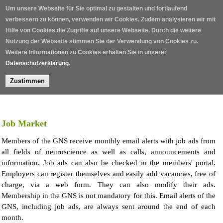
Skip to main content
Um unsere Webseite für Sie optimal zu gestalten und fortlaufend
verbessern zu können, verwenden wir Cookies. Zudem analysieren wir mit
Hilfe von Cookies die Zugriffe auf unsere Webseite. Durch die weitere
Nutzung der Webseite stimmen Sie der Verwendung von Cookies zu.
Weitere Informationen zu Cookies erhalten Sie in unserer
Datenschutzerklärung
.
Zustimmen
Home
/
Job Market
Members of the GNS receive monthly email alerts with job ads from
all fields of neuroscience as well as calls, announcements and
information. Job ads can also be checked in the members' portal.
Employers can register themselves and easily add vacancies, free of
charge, via a web form. They can also modify their ads.
Membership in the GNS is not mandatory for this. Email alerts of the
GNS, including job ads, are always sent around the end of each
month.