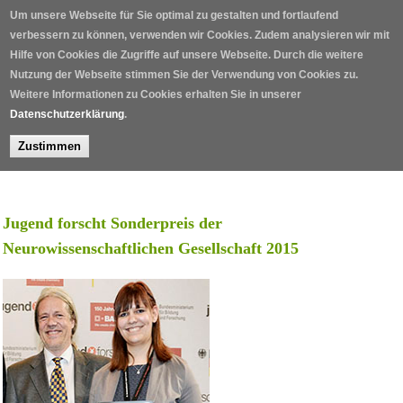
Direkt zum Inhalt
Um unsere Webseite für Sie optimal zu gestalten und fortlaufend
verbessern zu können, verwenden wir Cookies. Zudem analysieren wir mit
Hilfe von Cookies die Zugriffe auf unsere Webseite. Durch die weitere
Nutzung der Webseite stimmen Sie der Verwendung von Cookies zu.
Weitere Informationen zu Cookies erhalten Sie in unserer
Datenschutzerklärung
.
Zustimmen
Home
/
Forschungs- und Förderpreise
/
Jugend forscht Sonderpreis
/
Jugend forscht Sonderpreis der
Neurowissenschaftlichen Gesellschaft 2015