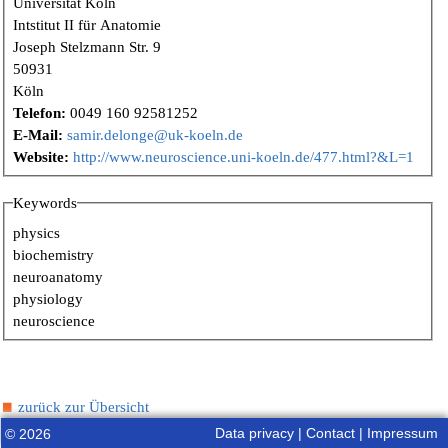
Universität Köln
Intstitut II für Anatomie
Joseph Stelzmann Str. 9
50931
Köln
Telefon:
0049 160 92581252
E-Mail:
samir.delonge@uk-koeln.de
Website:
http://www.neuroscience.uni-koeln.de/477.html?&L=1
Keywords
physics
biochemistry
neuroanatomy
physiology
neuroscience
zurück zur Übersicht
Data privacy
|
Contact
|
Impressum
© 2026