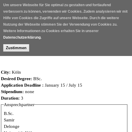
Skip to main content
Um unsere Webseite für Sie optimal zu gestalten und fortlaufend
verbessern zu können, verwenden wir Cookies. Zudem analysieren wir mit
Hilfe von Cookies die Zugriffe auf unsere Webseite. Durch die weitere
Nutzung der Webseite stimmen Sie der Verwendung von Cookies zu.
Weitere Informationen zu Cookies erhalten Sie in unserer
Datenschutzerklärung
.
Zustimmen
Home
/
City:
Köln
Desired Degree:
BSc.
Application Deadline :
January 15 / July 15
Stipendium:
none
Duration:
3
Ansprechpartner
B.Sc.
Samir
Delonge