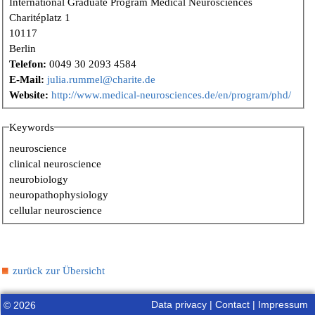
International Graduate Program Medical Neurosciences
Charitéplatz 1
10117
Berlin
Telefon:
0049 30 2093 4584
E-Mail:
julia.rummel@charite.de
Website:
http://www.medical-neurosciences.de/en/program/phd/
Keywords
neuroscience
clinical neuroscience
neurobiology
neuropathophysiology
cellular neuroscience
zurück zur Übersicht
Data privacy
|
Contact
|
Impressum
© 2026