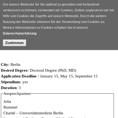
Skip to main content
Um unsere Webseite für Sie optimal zu gestalten und fortlaufend
verbessern zu können, verwenden wir Cookies. Zudem analysieren wir mit
Hilfe von Cookies die Zugriffe auf unsere Webseite. Durch die weitere
Nutzung der Webseite stimmen Sie der Verwendung von Cookies zu.
Weitere Informationen zu Cookies erhalten Sie in unserer
Datenschutzerklärung
.
Zustimmen
Home
/
City:
Berlin
Desired Degree:
Doctoral Degree (PhD, MD)
Application Deadline :
January 15, May 15, September 15
Stipendium:
yes
Duration:
3
Ansprechpartner
Julia
Rummel
Charité – Universitätsmedizin Berlin