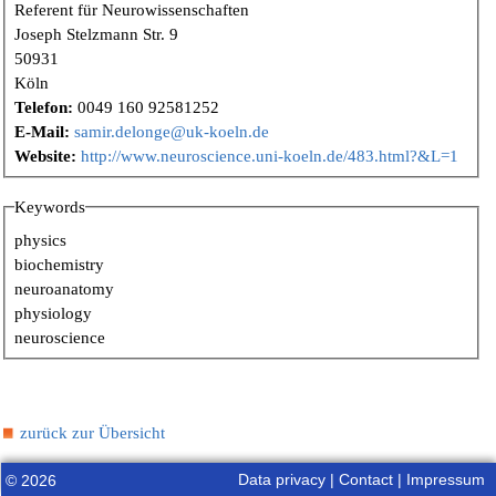
Referent für Neurowissenschaften
Joseph Stelzmann Str. 9
50931
Köln
Telefon:
0049 160 92581252
E-Mail:
samir.delonge@uk-koeln.de
Website:
http://www.neuroscience.uni-koeln.de/483.html?&L=1
Keywords
physics
biochemistry
neuroanatomy
physiology
neuroscience
zurück zur Übersicht
Data privacy
|
Contact
|
Impressum
© 2026