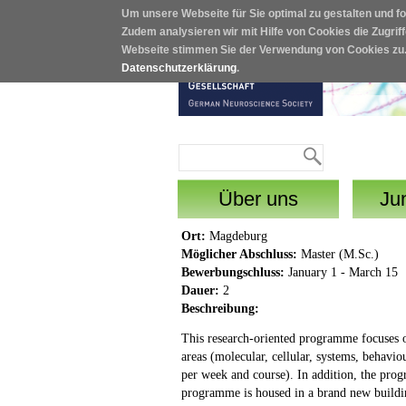
Um unsere Webseite für Sie optimal zu gestalten und f
Direkt zum Inhalt
Zudem analysieren wir mit Hilfe von Cookies die Zugrif
Webseite stimmen Sie der Verwendung von Cookies zu
Datenschutzerklärung
.
Suche
Suchformular
Über uns
Ju
Ort:
Magdeburg
Möglicher Abschluss:
Master (M.Sc.)
Bewerbungschluss:
January 1 - March 15
Dauer:
2
Beschreibung:
This research-oriented programme focuses 
areas (molecular, cellular, systems, behavio
per week and course). In addition, the prog
programme is housed in a brand new building