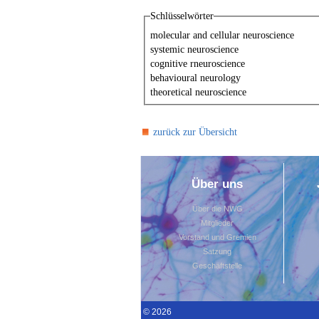
Schlüsselwörter
molecular and cellular neuroscience
systemic neuroscience
cognitive rneuroscience
behavioural neurology
theoretical neuroscience
zurück zur Übersicht
Über uns
Über die NWG
Mitglieder
Vorstand und Gremien
Satzung
Geschäftstelle
© 2026