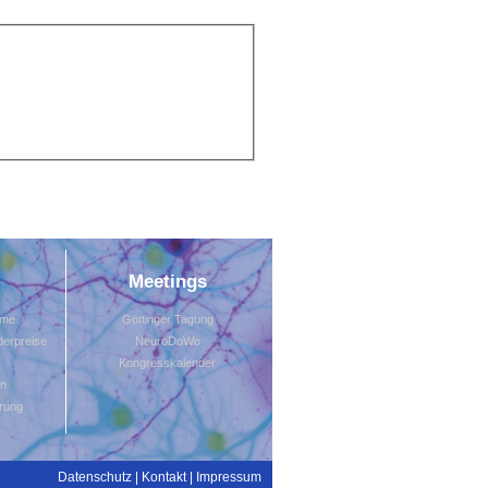
Meetings
mme
Göttinger Tagung
erpreise
NeuroDoWo
Kongresskalender
en
rung
Datenschutz
|
Kontakt
|
Impressum