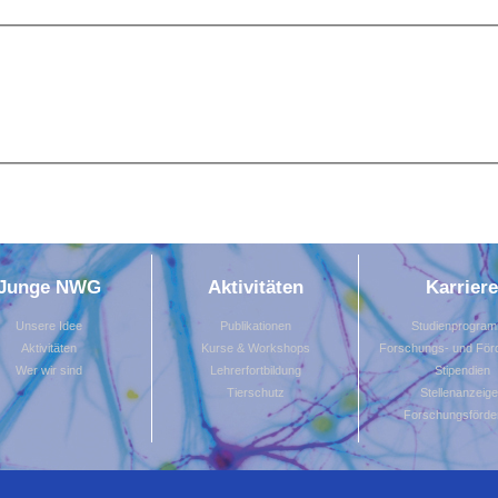
Junge NWG
Aktivitäten
Karriere
Unsere Idee
Publikationen
Studienprogra
Aktivitäten
Kurse & Workshops
Forschungs- und Förd
Wer wir sind
Lehrerfortbildung
Stipendien
Tierschutz
Stellenanzeig
Forschungsförde