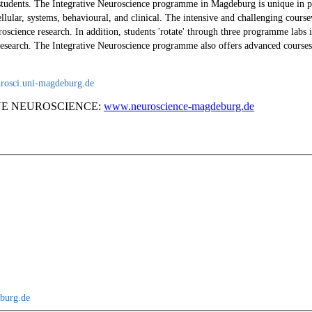
tudents. The Integrative Neuroscience programme in Magdeburg is unique in pr
llular, systems, behavioural, and clinical. The intensive and challenging course
oscience research. In addition, students 'rotate' through three programme labs 
s research. The Integrative Neuroscience programme also offers advanced courses o
rosci.uni-magdeburg.de
VE NEUROSCIENCE:
www.neuroscience-magdeburg.de
burg.de