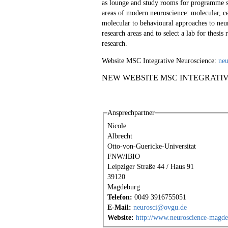
as lounge and study rooms for programme s
areas of modern neuroscience: molecular, ce
molecular to behavioural approaches to neur
research areas and to select a lab for thesi
research.
Website MSC Integrative Neuroscience:
neu
NEW WEBSITE MSC INTEGRATI
Ansprechpartner
Nicole
Albrecht
Otto-von-Guericke-Universitat
FNW/IBIO
Leipziger Straße 44 / Haus 91
39120
Magdeburg
Telefon:
0049 3916755051
E-Mail:
neurosci@ovgu.de
Website:
http://www.neuroscience-magde