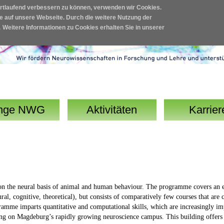
ortlaufend verbessern zu können, verwenden wir Cookies.
fe auf unsere Webseite. Durch die weitere Nutzung der
.
Weitere Informationen zu Cookies erhalten Sie in unserer
nge NWG
Aktivitäten
Karrier
on the neural basis of animal and human behaviour. The programme covers an e
ural, cognitive, theoretical), but consists of comparatively few courses that are
ramme imparts quantitative and computational skills, which are increasingly imp
 on Magdeburg’s rapidly growing neuroscience campus. This building offers sta